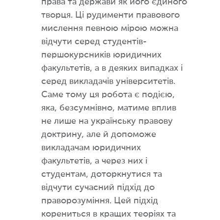
права та держави як його єдиного
творця. Ці рудименти правового
мислення певною мірою можна
відчути серед студентів-
першокурсників юридичних
факультетів, а в деяких випадках і
серед викладачів університетів.
Саме тому ця робота є подією,
яка, безсумнівно, матиме вплив
не лише на українську правову
доктрину, але й допоможе
викладачам юридичних
факультетів, а через них і
студентам, доторкнутися та
відчути сучасний підхід до
праворозуміння. Цей підхід
корениться в кращих теоріях та