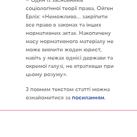
– Один із засновників
соціологічної теорії права, Ойген
Ерліх: «Неможливо… закріпити
все право в законах та інших
нормативних актах. Накопичену
масу нормативного матеріалу не
може вивчити жоден юрист,
навіть у межах однієї держави та
окремої галузі, не втративши при
цьому розуму».
З повним текстом статті можна
ознайомитися за
посиланням
.