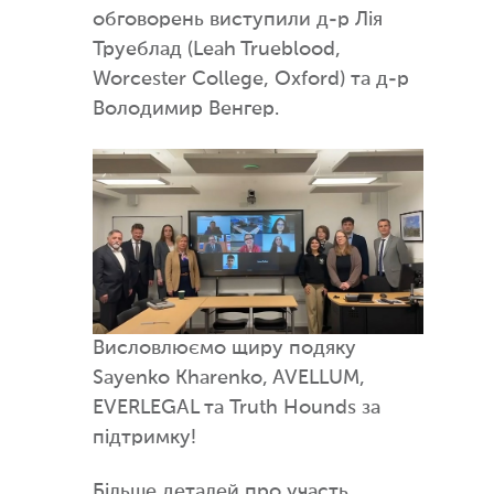
обговорень виступили д-р Лія
Труеблад (Leah Trueblood,
Worcester College, Oxford) та д-р
Володимир Венгер.
Висловлюємо щиру подяку
Sayenko Kharenko, AVELLUM,
EVERLEGAL та Truth Hounds за
підтримку!
Більше деталей про участь