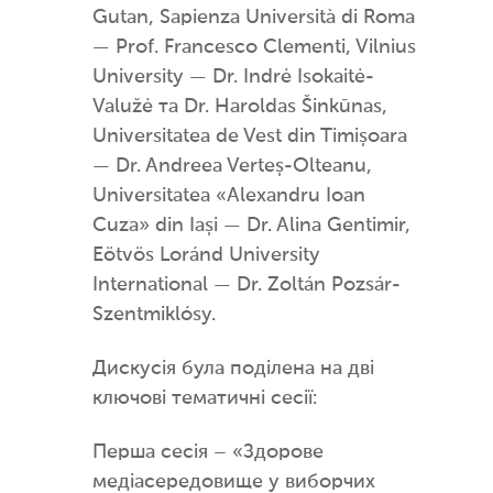
Gutan, Sapienza Università di Roma
— Prof. Francesco Clementi, Vilnius
University — Dr. Indrė Isokaitė-
Valužė та Dr. Haroldas Šinkūnas,
Universitatea de Vest din Timișoara
— Dr. Andreea Verteș-Olteanu,
Universitatea «Alexandru Ioan
Cuza» din Iași — Dr. Alina Gentimir,
Eötvös Loránd University
International — Dr. Zoltán Pozsár-
Szentmiklósy.
Дискусія була поділена на дві
ключові тематичні сесії:
Перша сесія – «Здорове
медіасередовище у виборчих