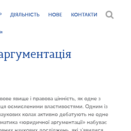
Р
ДІЯЛЬНІСТЬ
НОВЕ
КОНТАКТИ
ія
аргументація
авове явище і правова цінність, як одне з
інця осмисленими властивостями. Одним із
наукових колах активно дебатують не одне
ематика «юридичної аргументації» набуває
вних наукових досліджень, які з’явилися