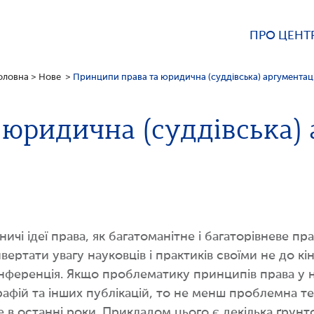
ПРО ЦЕНТ
оловна
>
Нове
>
Принципи права та юридична (суддівська) аргументац
 юридична (суддівська) 
ничі ідеї права, як багатоманітне і багаторівневе пр
ртати увагу науковців і практиків своїми не до к
конференція. Якщо проблематику принципів права у 
рафій та інших публікацій, то не менш проблемна т
в останні роки. Прикладом цього є декілька ґрунто