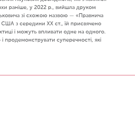
хи раніше, у 2022 р., вийшла друком
дьковича зі схожою назвою — «Правнича
і США з середини ХХ ст., їй присвячено
актиці і можуть впливати одне на одного.
і продемонструвати суперечності, які