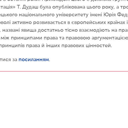
ція» Т. Дудаш була опублікована цього року, а тро
ецького національного університету імені Юрія Фе
оволі активно розвивається в європейських країнах 
о, названі явища достатньо тісно взаємодіють на пр
 між принципами права та правовою аргументацією 
принципів права й інших правових цінностей.
тися за
посиланням
.