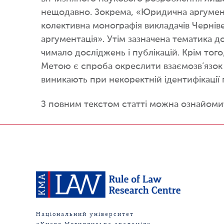
нещодавно. Зокрема, «Юридична аргумента
колективна монографія викладачів Чернів
аргументація». Утім зазначена тематика д
чимало досліджень і публікацій. Крім тог
Метою є спроба окреслити взаємозв’язок
виникають при некоректній ідентифікації 
З повним текстом статті можна ознайоми
Національний університет