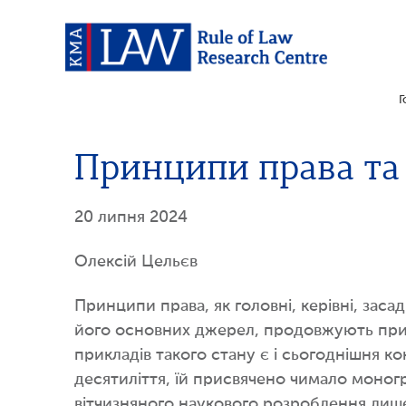
Г
Принципи права та
20 липня 2024
Олексій Цельєв
Принципи права, як головні, керівні, засад
його основних джерел, продовжують приве
прикладів такого стану є і сьогоднішня 
десятиліття, їй присвячено чимало моног
вітчизняного наукового розроблення лише 