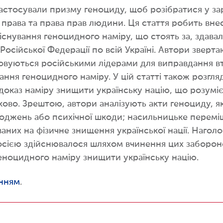
 застосували призму геноциду, щоб розібратися у 
права та права прав людини. Ця стаття робить вне
існування геноцидного наміру, що стоять за, здава
сійської Федерації по всій Україні. Автори зверта
вуються російськими лідерами для виправдання вто
вання геноцидного наміру. У цій статті також розг
оказ наміру знищити українську націю, що розумієт
ово. Зрештою, автори аналізують акти геноциду, як
оджень або психічної шкоди; насильницьке переміще
них на фізичне знищення української нації. Наголо
Росією здійснювалося шляхом вчинення цих забороне
еноцидного наміру знищити українську націю.
нням
.