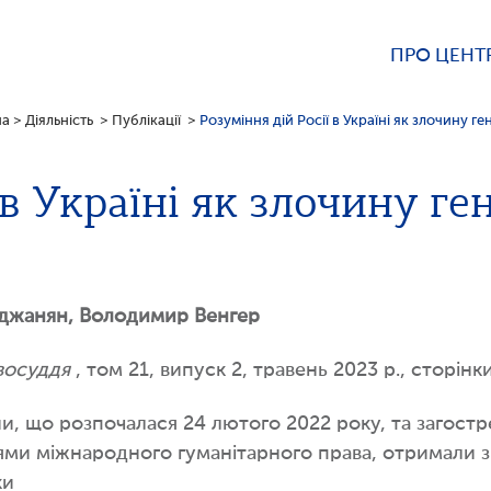
ПРО ЦЕНТ
на
>
Діяльність
>
Публікації
>
Розуміння дій Росії в Україні як злочину г
 в Україні як злочину г
іджанян, Володимир Венгер
восуддя
, том 21, випуск 2, травень 2023 р., сторін
їни, що розпочалася 24 лютого 2022 року, та загост
 міжнародного гуманітарного права, отримали зна
мки