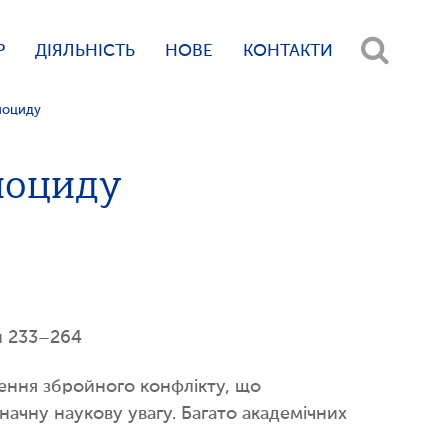
Р
ДІЯЛЬНІСТЬ
НОВЕ
КОНТАКТИ
еноциду
еноциду
ки 233–264
рення збройного конфлікту, що
чну наукову увагу. Багато академічних