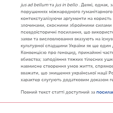
jus ad bellum
та
jus in bello
. Деякі, однак,
порушеннях міжнародного гуманітарного 
контекстуалізуючи аргументи на користь 
злочинами, скоєними збройними силами Ро
псевдоісторичні посилання, що використо
заяви та висловлювання вказують на існу
культурної спадщини України як ще один д
Конвенцією про геноцид, принаймні частк
вбивства; заподіяння тяжких тілесних ушк
навмисне створення умов життя, спрямова
вважати, що знищення української нації 
характер слугують додатковим доказом г
Повний текст статті доступний за
посила