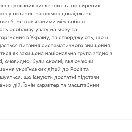
зареєстрованих численних та поширених
сок у останнє напрямок досліджень,
лося б, не пов’язаними між собою
ють особливу увагу на мову та
ргнення в Україну, та стверджують, що ці
лядається питання систематичного знищення
ься як захищена національна група згідно з
і, очевидно, були скоєні, включаючи
ння українських дітей до Росії та
шується, що існують достатні підстави
них дій. Їхній характер та масштабний